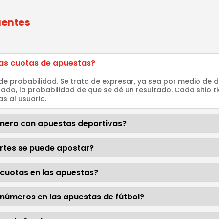
uentes
as cuotas de apuestas?
e probabilidad. Se trata de expresar, ya sea por medio de de
ado, la probabilidad de que se dé un resultado. Cada sitio 
s al usuario.
inero con apuestas deportivas?
rtes se puede apostar?
s cuotas en las apuestas?
s números en las apuestas de fútbol?