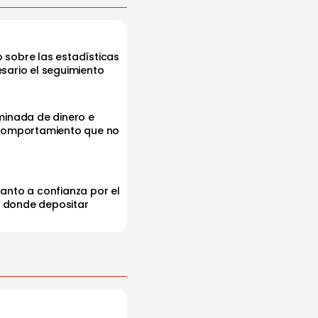
o sobre las estadísticas
sario el seguimiento
minada de dinero e
io, comportamiento que no
uanto a confianza por el
r donde depositar