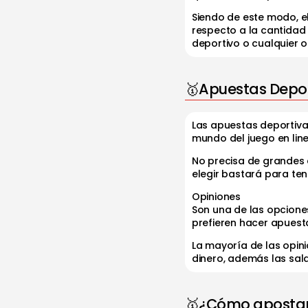
Siendo de este modo, e
respecto a la cantidad
deportivo o cualquier o
🥇Apuestas Depo
Las apuestas deportiva
mundo del juego en lin
No precisa de grandes 
elegir bastará para tene
Opiniones
Son una de las opciones
prefieren hacer apuest
La mayoría de las opin
dinero, además las sal
🥇¿Cómo aposta