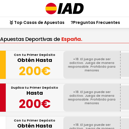
🥇 Top Casas de Apuestas
❔Preguntas Frecuentes
 Apuestas Deportivas de
España.
Con tu Primer Depósito
Obtén Hasta
+18. El juego puede ser
adictivo. Juega de manera
200€
responsable. Prohibido para
menores
Duplica tu Primer Depósito
Hasta
+18. El juego puede ser
adictivo. Juega de manera
200€
responsable. Prohibido para
menores
Con tu Primer Depósito
Obtén Hasta
+18. El juego puede ser
adictivo. Juega de manera