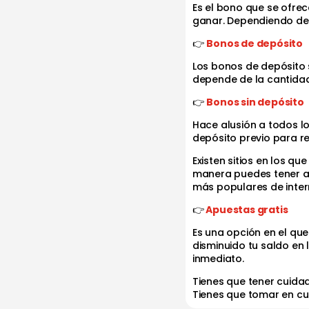
Es el bono que se ofre
ganar. Dependiendo de 
👉
Bonos de depósito
Los bonos de depósito 
depende de la cantidad
👉
Bonos sin depósito
Hace alusión a todos l
depósito previo para rec
Existen sitios en los q
manera puedes tener ac
más populares de inter
👉
Apuestas gratis
Es una opción en el que
disminuido tu saldo en 
inmediato.
Tienes que tener cuidad
Tienes que tomar en cu