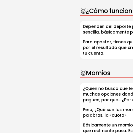
🥇¿Cómo funcion
Dependen del deporte p
sencilla, básicamente p
Para apostar, tienes que
por el resultado que c
tu cuenta.
🥇Momios
¿Quien no busca que le
muchas opciones donde
paguen, por que… ¿Por
Pero, ¿Qué son los momi
palabras, la «cuota».
Básicamente un momio e
que realmente pasa. Es 