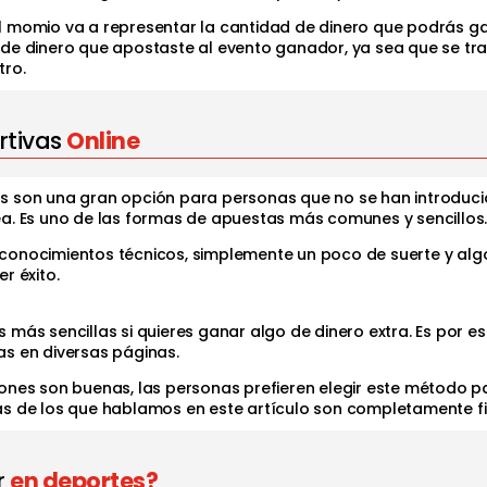
l momio va a representar la cantidad de dinero que podrás gan
 de dinero que apostaste al evento ganador, ya sea que se tr
tro.
rtivas
Online
s son una gran opción para personas que no se han introducid
ea. Es uno de las formas de apuestas más comunes y sencillos
conocimientos técnicos, simplemente un poco de suerte y algo
r éxito.
 más sencillas si quieres ganar algo de dinero extra. Es por e
as en diversas páginas.
iones son buenas, las personas prefieren elegir este método 
as de los que hablamos en este artículo son completamente fi
r
en deportes?